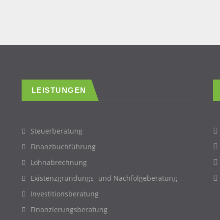
LEISTUNGEN
Steuerberatung
Finanzbuchführung
Lohnabrechnung
Existenzgründungs- und Nachfolgeberatung
Investitionsberatung
Finanzierungsberatung