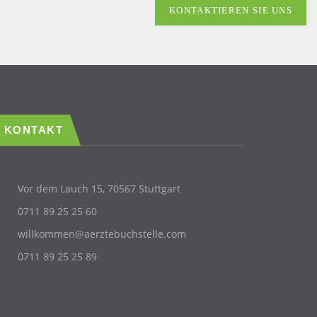
KONTAKTIEREN SIE UNS
KONTAKT
Vor dem Lauch 15, 70567 Stuttgart
0711 89 25 25 60
willkommen@aerztebuchstelle.com
0711 89 25 25 89